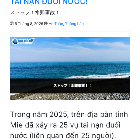
TAI NẠN ĐUỐI NƯỚC!
ストップ！水難事故！ ！
5 Tháng 8, 2026
An Toàn
,
Thông báo
Trong năm 2025, trên địa bàn tỉnh
Mie đã xảy ra 25 vụ tai nạn đuối
nước (liên quan đến 25 người).