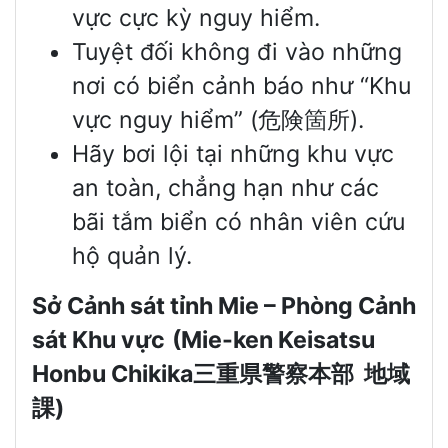
vực cực kỳ nguy hiểm.
Tuyệt đối không đi vào những
nơi có biển cảnh báo như “Khu
vực nguy hiểm” (危険箇所).
Hãy bơi lội tại những khu vực
an toàn, chẳng hạn như các
bãi tắm biển có nhân viên cứu
hộ quản lý.
Sở Cảnh sát tỉnh Mie – Phòng Cảnh
sát Khu vực
(Mie-ken Keisatsu
Honbu Chikika
三重県警察本部
地域
課
)