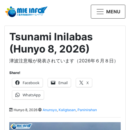
MENU
Tsunami Inilabas
(Hunyo 8, 2026)
津波注意報が発表されています（2026年６月８日）
Share!
Facebook
Email
X
WhatsApp
Hunyo 8, 2026
Anunsyo
,
Kaligtasan
,
Paninirahan