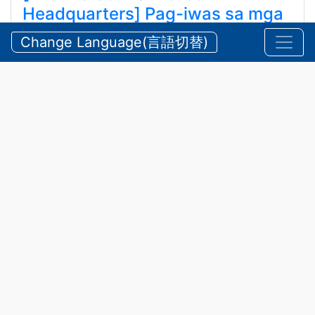
Headquarters] Pag-iwas sa mga
Aksidente sa Tubig at Bundok
Change Language(言語切替)
tuwing Tag-init
【三重県警察本部】夏期における水難・山岳遭難の防
止
Hulyo 24, 2026
Anunsyo
,
Kaligtasan