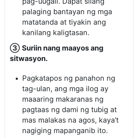
pag-uugali. Dapat silang
palaging bantayan ng mga
matatanda at tiyakin ang
kanilang kaligtasan.
③
Suriin nang maayos ang
sitwasyon
.
Pagkatapos ng panahon ng
tag-ulan, ang mga ilog ay
maaaring makaranas ng
pagtaas ng dami ng tubig at
mas malakas na agos, kaya’t
nagiging mapanganib ito.