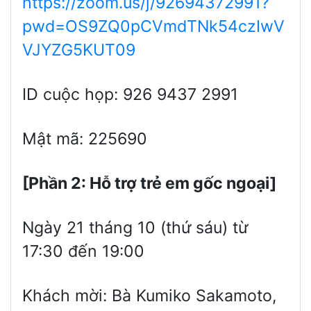
https://zoom.us/j/92694372991?
pwd=OS9ZQ0pCVmdTNk54czIwV
VJYZG5KUT09
ID cuộc họp: 926 9437 2991
Mật mã: 225690
[Phần 2: Hỗ trợ trẻ em gốc ngoại]
Ngày 21 tháng 10 (thứ sáu) từ
17:30 đến 19:00
Khách mời: Bà Kumiko Sakamoto,