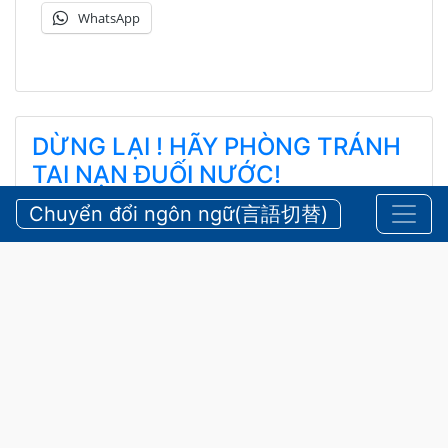
WhatsApp
DỪNG LẠI ! HÃY PHÒNG TRÁNH
TAI NẠN ĐUỐI NƯỚC!
ストップ！水難事故！ ！
Chuyển đổi ngôn ngữ(言語切替)
5 Tháng 8, 2026
An Toàn
,
Thông báo