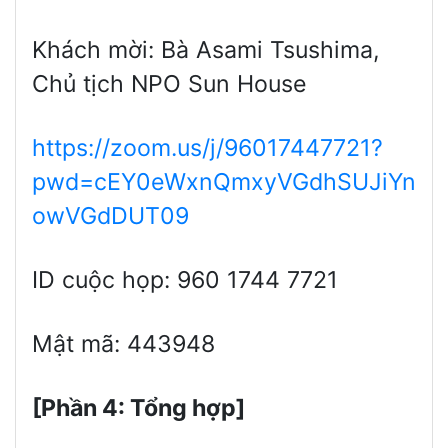
Khách mời: Bà Asami Tsushima,
Chủ tịch NPO Sun House
https://zoom.us/j/96017447721?
pwd=cEY0eWxnQmxyVGdhSUJiYn
owVGdDUT09
ID cuộc họp: 960 1744 7721
Mật mã: 443948
[Phần 4: Tổng hợp]