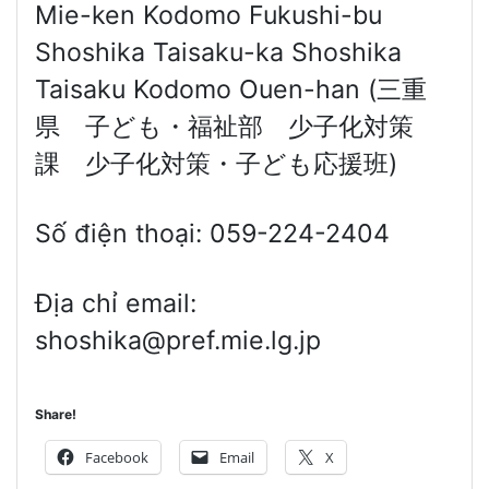
Mie-ken Kodomo Fukushi-bu
Shoshika Taisaku-ka Shoshika
Taisaku Kodomo Ouen-han (三重
県 子ども・福祉部 少子化対策
課 少子化対策・子ども応援班)
Số điện thoại: 059-224-2404
Địa chỉ email:
shoshika@pref.mie.lg.jp
Share!
Facebook
Email
X