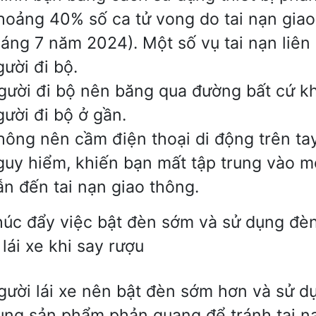
hoảng 40% số ca tử vong do tai nạn giao t
háng 7 năm 2024). Một số vụ tai nạn liên
gười đi bộ.
gười đi bộ nên băng qua đường bất cứ k
gười đi bộ ở gần.
hông nên cầm điện thoại di động trên tay k
guy hiểm, khiến bạn mất tập trung vào m
ẫn đến tai nạn giao thông.
húc đẩy việc bật đèn sớm và sử dụng đèn 
 lái xe khi say rượu
gười lái xe nên bật đèn sớm hơn và sử d
ụng sản phẩm phản quang để tránh tai nạ