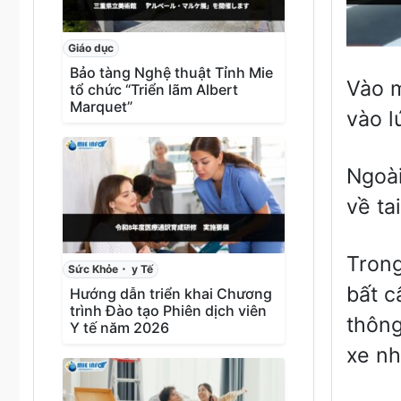
Giáo dục
Bảo tàng Nghệ thuật Tỉnh Mie
Vào m
tổ chức “Triển lãm Albert
Marquet”
vào l
Ngoài
về ta
Trong
Sức Khỏe・ y Tế
bất c
Hướng dẫn triển khai Chương
trình Đào tạo Phiên dịch viên
thông
Y tế năm 2026
xe nh