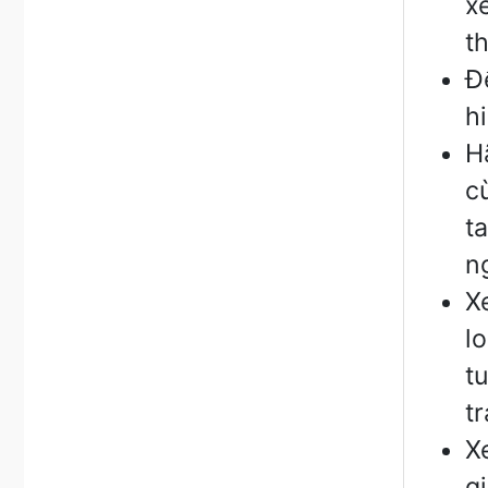
x
t
Đ
h
H
c
t
n
X
l
t
t
X
g