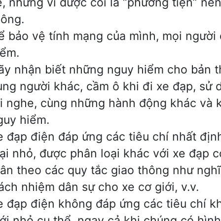
e, nhưng vì được coi là “phương tiện” nên
hông.
ể bảo vệ tính mạng của mình, mọi người 
iểm.
ãy nhận biết những nguy hiểm cho bản t
ùng người khác, cầm ô khi đi xe đạp, sử 
ai nghe, cùng những hành động khác và k
guy hiểm.
e đạp điện đáp ứng các tiêu chí nhất định
oại nhỏ, được phân loại khác với xe đạp 
uân theo các quy tắc giao thông như ngh
rách nhiệm dân sự cho xe cơ giới, v.v.
e đạp điện không đáp ứng các tiêu chí k
iới nhỏ cụ thể, ngay cả khi chúng có hìn