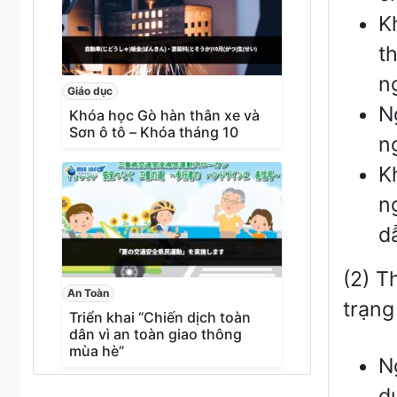
K
t
n
Giáo dục
N
Khóa học Gò hàn thân xe và
Sơn ô tô – Khóa tháng 10
n
K
n
d
(2) T
An Toàn
trạng
Triển khai “Chiến dịch toàn
dân vì an toàn giao thông
mùa hè”
N
d