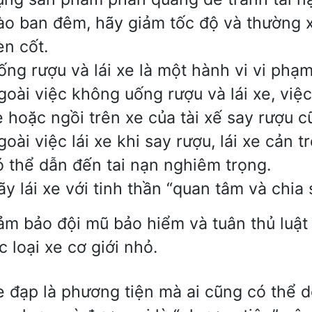
ào ban đêm, hãy giảm tốc độ và thường 
èn cốt.
ống rượu và lái xe là một hành vi vi phạ
goài việc không uống rượu và lái xe, việ
e hoặc ngồi trên xe của tài xế say rượu c
goài việc lái xe khi say rượu, lái xe cản 
ó thể dẫn đến tai nạn nghiêm trọng.
ãy lái xe với tinh thần “quan tâm và chia 
ảm bảo đội mũ bảo hiểm và tuân thủ luật 
c loại xe cơ giới nhỏ.
e đạp là phương tiện mà ai cũng có thể 