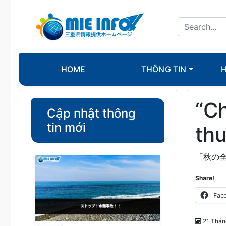
HOME
THÔNG TIN
H
“Ch
Cập nhật thông
tin mới
thu
「秋の
Share!
Fac
21 Thán