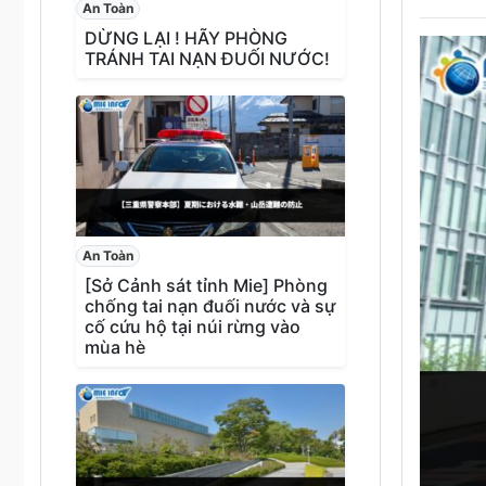
An Toàn
DỪNG LẠI ! HÃY PHÒNG
TRÁNH TAI NẠN ĐUỐI NƯỚC!
An Toàn
[Sở Cảnh sát tỉnh Mie] Phòng
chống tai nạn đuối nước và sự
cố cứu hộ tại núi rừng vào
mùa hè