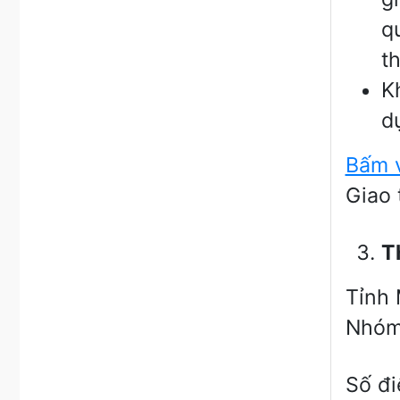
q
t
K
d
Bấm 
Giao 
Th
Tỉnh 
Nhóm
Số đi