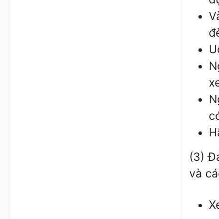
V
đ
U
N
x
N
c
H
(3) Đ
và cá
X