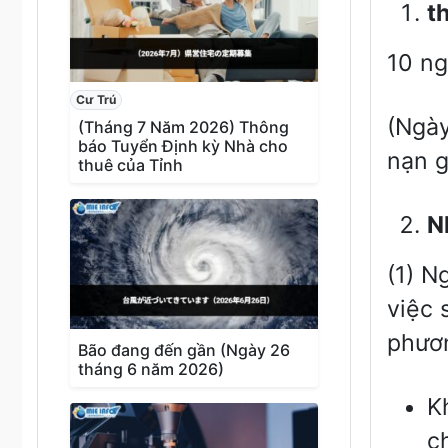
t
10 ng
Cư Trú
(Ngày
(Tháng 7 Năm 2026) Thông
báo Tuyển Định kỳ Nhà cho
nạn g
thuê của Tỉnh
N
(1) N
việc 
phươn
Bão đang đến gần (Ngày 26
tháng 6 năm 2026)
K
c