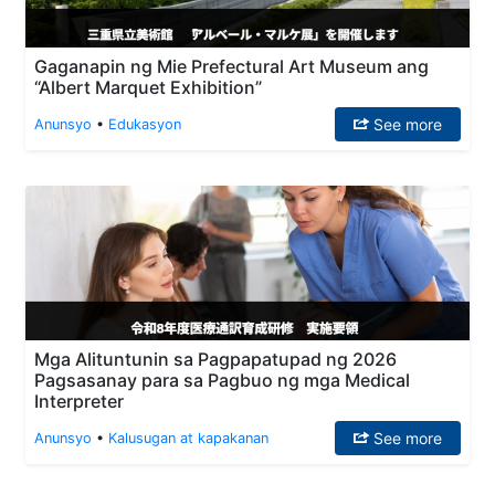
Gaganapin ng Mie Prefectural Art Museum ang
“Albert Marquet Exhibition”
See more
Anunsyo
•
Edukasyon
Mga Alituntunin sa Pagpapatupad ng 2026
Pagsasanay para sa Pagbuo ng mga Medical
Interpreter
See more
Anunsyo
•
Kalusugan at kapakanan