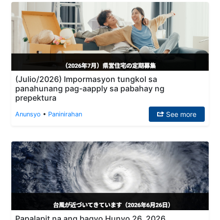
(Julio/2026) Impormasyon tungkol sa
panahunang pag-aapply sa pabahay ng
prepektura
See more
Anunsyo
•
Paninirahan
Papalapit na ang bagyo Hunyo 26, 2026