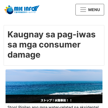
MENU
Kaugnay sa pag-iwas
sa mga consumer
damage
Stop! Pigilan ang mga water-related na aksidente!