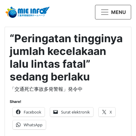
MENU
“Peringatan tingginya
jumlah kecelakaan
lalu lintas fatal”
sedang berlaku
「交通死亡事故多発警報」発令中
Share!
Facebook
Surat elektronik
X
WhatsApp