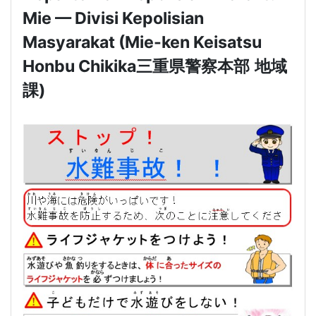
Mie — Divisi Kepolisian
Masyarakat (Mie-ken Keisatsu
Honbu Chikika
三重県警察本部
地域
課
)