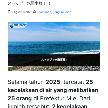
ストップ！水難事故！ ！
5 Agustus 2026
Keamanan
,
Pengumuman
Selama tahun
2025
, tercatat
25
kecelakaan di air yang melibatkan
25 orang
di Prefektur Mie. Dari
jumlah tersebut,
2 kecelakaan